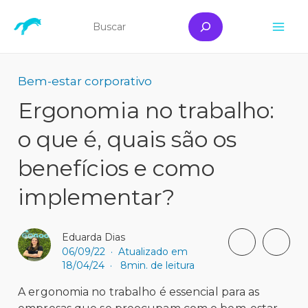
Ir
Pesquisar
para
Mai
o
conteúdo
Me
Bem-estar corporativo
Ergonomia no trabalho:
o que é, quais são os
benefícios e como
implementar?
Eduarda Dias
06/09/22
·
Atualizado em
18/04/24
·
8min. de leitura
A ergonomia no trabalho é essencial para as